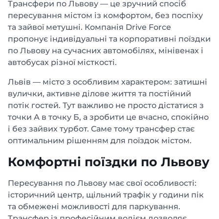
Трансфери по Львову — це зручний спосіб
пересування містом із комфортом, без поспіху
та зайвої метушні. Компанія Drive Force
пропонує індивідуальні та корпоративні поїздки
по Львову на сучасних автомобілях, мінівенах і
автобусах різної місткості.
Львів — місто з особливим характером: затишні
вулички, активне ділове життя та постійний
потік гостей. Тут важливо не просто дістатися з
точки А в точку Б, а зробити це вчасно, спокійно
і без зайвих турбот. Саме тому трансфер стає
оптимальним рішенням для поїздок містом.
Комфортні поїздки по Львову
Пересування по Львову має свої особливості:
історичний центр, щільний трафік у години пік
та обмежені можливості для паркування.
Трансфер із професійним водієм дозволяє