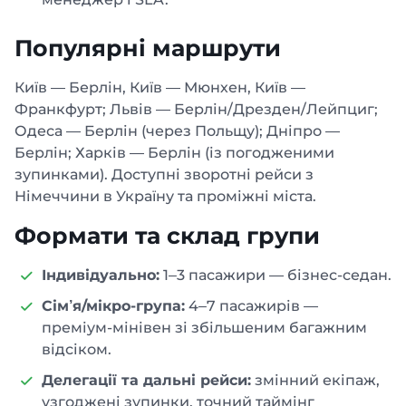
Популярні маршрути
Київ — Берлін, Київ — Мюнхен, Київ —
Франкфурт; Львів — Берлін/Дрезден/Лейпциг;
Одеса — Берлін (через Польщу); Дніпро —
Берлін; Харків — Берлін (із погодженими
зупинками). Доступні зворотні рейси з
Німеччини в Україну та проміжні міста.
Формати та склад групи
Індивідуально:
1–3 пасажири — бізнес-седан.
Сім’я/мікро-група:
4–7 пасажирів —
преміум-мінівен зі збільшеним багажним
відсіком.
Делегації та дальні рейси:
змінний екіпаж,
узгоджені зупинки, точний таймінг