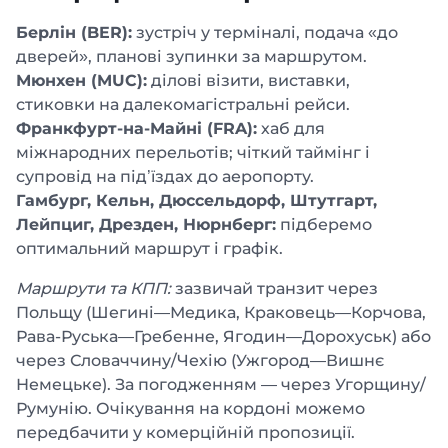
Берлін (BER):
зустріч у терміналі, подача «до
дверей», планові зупинки за маршрутом.
Мюнхен (MUC):
ділові візити, виставки,
стиковки на далекомагістральні рейси.
Франкфурт-на-Майні (FRA):
хаб для
міжнародних перельотів; чіткий таймінг і
супровід на під’їздах до аеропорту.
Гамбург, Кельн, Дюссельдорф, Штутгарт,
Лейпциг, Дрезден, Нюрнберг:
підберемо
оптимальний маршрут і графік.
Маршрути та КПП:
зазвичай транзит через
Польщу (Шегині—Медика, Краковець—Корчова,
Рава-Руська—Гребенне, Ягодин—Дорохуськ) або
через Словаччину/Чехію (Ужгород—Вишнє
Немецьке). За погодженням — через Угорщину/
Румунію. Очікування на кордоні можемо
передбачити у комерційній пропозиції.