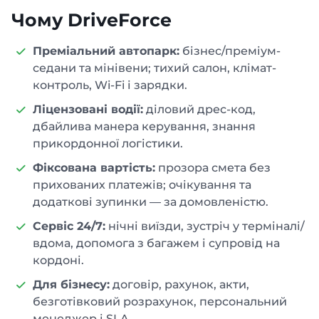
Чому DriveForce
Преміальний автопарк:
бізнес/преміум-
седани та мінівени; тихий салон, клімат-
контроль, Wi-Fi і зарядки.
Ліцензовані водії:
діловий дрес-код,
дбайлива манера керування, знання
прикордонної логістики.
Фіксована вартість:
прозора смета без
прихованих платежів; очікування та
додаткові зупинки — за домовленістю.
Сервіс 24/7:
нічні виїзди, зустріч у терміналі/
вдома, допомога з багажем і супровід на
кордоні.
Для бізнесу:
договір, рахунок, акти,
безготівковий розрахунок, персональний
менеджер і SLA.